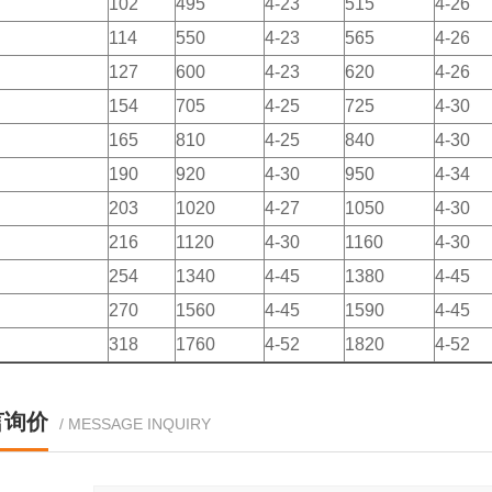
102
495
4-23
515
4-26
114
550
4-23
565
4-26
127
600
4-23
620
4-26
154
705
4-25
725
4-30
165
810
4-25
840
4-30
190
920
4-30
950
4-34
203
1020
4-27
1050
4-30
216
1120
4-30
1160
4-30
254
1340
4-45
1380
4-45
270
1560
4-45
1590
4-45
318
1760
4-52
1820
4-52
言询价
/ MESSAGE INQUIRY