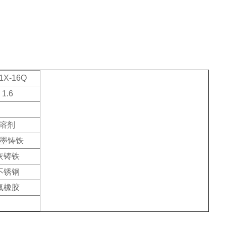
1X-16Q
1.6
溶剂
墨铸铁
灰铸铁
不锈钢
氟橡胶