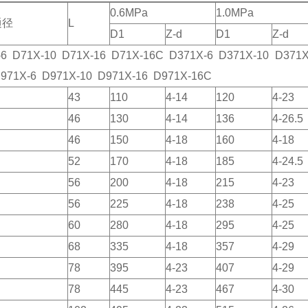
0.6MPa
1.0MPa
通径
L
D1
Z-d
D1
Z-d
-6 D71X-10 D71X-16 D71X-16C D371X-6 D371X-10 D371X
D971X-6 D971X-10 D971X-16 D971X-16C
43
110
4-14
120
4-23
46
130
4-14
136
4-26.5
46
150
4-18
160
4-18
52
170
4-18
185
4-24.5
56
200
4-18
215
4-23
56
225
4-18
238
4-25
60
280
4-18
295
4-25
68
335
4-18
357
4-29
78
395
4-23
407
4-29
78
445
4-23
467
4-30