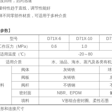
度回转，启闭迅速
量特性趋于直线，调节性能好
择不同零部件材质，可适用于多种介质
能参数】
型号
D71X-6
D71X-10
D7
工作压力（
MPa
）
0.6
1.0
适用温度（
℃
）
-20
～
80
适用介质
水、油品、海水、蒸汽及各类有机
阀体
灰铸铁
球
阀板
灰铸铁
材料
阀杆
不锈钢
密封面
NBR
、
EPDM
填料
V
形组合密封圈、柔性石墨
外形和连接尺寸