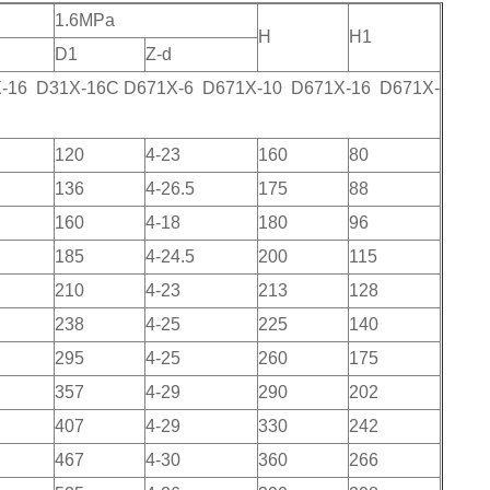
1.6MPa
H
H1
D1
Z-d
-16 D31X-16C D671X-6 D671X-10 D671X-16 D671X-
120
4-23
160
80
136
4-26.5
175
88
160
4-18
180
96
185
4-24.5
200
115
210
4-23
213
128
238
4-25
225
140
295
4-25
260
175
357
4-29
290
202
407
4-29
330
242
467
4-30
360
266