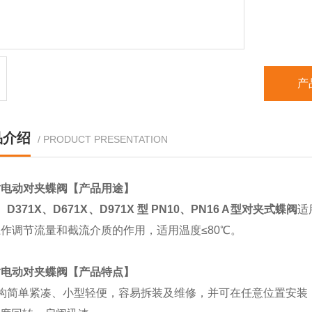
产
品介绍
/ PRODUCT PRESENTATION
封电动对夹蝶阀
【产品用途】
、
D371X
、
D671X
、
D971X
型
PN10
、
PN16 A
型对夹式蝶阀
适
上作调节流量和截流介质的作用，适用温度
≤80
℃
。
封电动对夹蝶阀
【产品特点】
构简单紧凑、小型轻便，容易拆装及维修，并可在任意位置安装