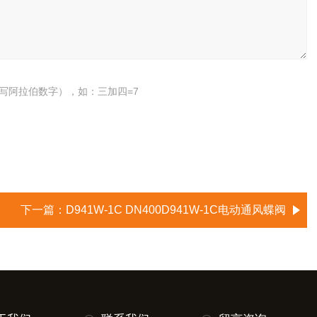
写阿拉伯数字），如：三加四=7
下一篇：
D941W-1C DN400D941W-1C电动通风蝶阀