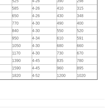
525
4-26
390
298
585
4-26
410
315
650
4-26
430
348
770
4-30
490
400
840
4-30
550
520
950
4-34
610
591
1050
4-30
680
660
1170
4-30
730
670
1390
4-45
835
780
1590
4-45
960
895
1820
4-52
1200
1020