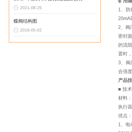
矿用
2021-08-25
1
、防
20mA
蝶阀结构图
2
、阀
2018-05-02
密封
的流
置时，
3
、阀
合强
产品
■
技
材料
执行
优点
1
、电