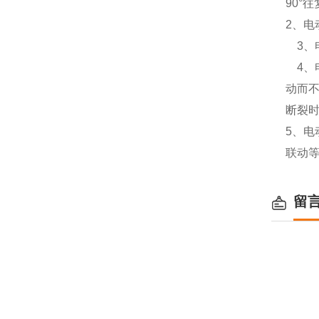
90°
往
2
、电
3
、
4
、
动而
断裂
5
、电
联动
留