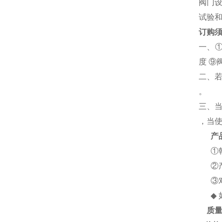
阀门设计
试验和
订购
一、
度
⑨
二、
。
三、
，当
产
①
②
③
◆
质