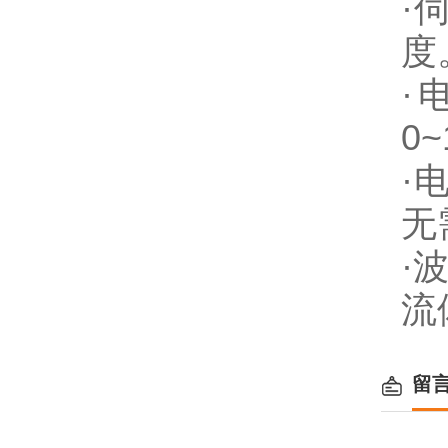
·
度
·
0~
·
无
·
流
留