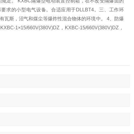
的规定。
KXBC
隔爆型电动装置控制箱，在不改变隔爆面的
爆要求的小型电气设备。合适应用于
DLLBT4
。三、工作环
有瓦斯，沼气和煤尘等爆炸性混合物体的环境中。
4
、防爆
。
KXBC-
1
×15/660V(380V)DZ，
KXBC-
15/660V(380V)DZ
，