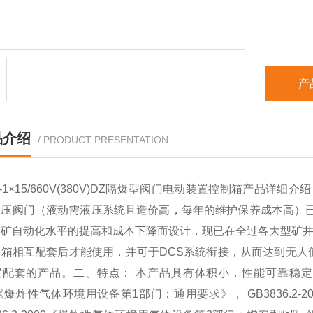
产
品介绍
/ PRODUCT PRESENTATION
-
1
×15/660V(380V)DZ
隔爆型阀门电动装置控制箱产品详细介绍
液压阀门（液动需液压系统且造价高，每年的维护保养成本高）
煤矿自动化水平的提高和成本下降而设计，现已在全过各大型矿
制箱相互配套后才能使用，并可于
DCS
系统衔接，从而达到无人
置配套的产品。二、特点：
本产品具有体积小，性能可靠稳定
《爆炸性气体环境用设备第
1
部门：通用要求》，
GB3836.2-2