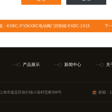
篇：
KXBC-3*15KXBC电动阀门控制箱 KXBC-1X15
下
产品展示
新闻中心
关
上海市嘉定区徐行镇小庙村范桥308号
邮箱：14