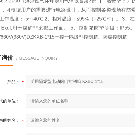
6.3-2000
《爆炸性气体环境用气体设备第
3
部门：增安型
“e”
》
下，可根据用户的需要进行电路设计，从而控制各类现场有防
工作温度：
-5~+40
℃
2
、相对温度：
≤95%
（
+25
℃
时）。
3
、在
：
Exdl,
用于煤矿非采掘工作面。
5
、控制箱防护等级：
IP55
/
660V(380V)DZKXB-1*15一控一隔爆型控制箱、防爆控制箱
言询价
/ MESSAGE INQUIRY
产品：
您的单位：
您的姓名：