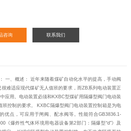
品咨询
联系我们
：
一、概述：
近年来随着煤矿自动化水平的提高，手动阀
已很难适应现代煤矿无人值班的要求，而
ZB
系列电动装置正
井中应用。电动装置必须和
KXBC
型煤矿用隔爆型阀门电动装
值班控制的要求。
KXBC
隔爆型阀门电动装置控制箱是为电
的优点，可应用于闸阀、配水阀等。性能符合
GB3836.1-
000
《爆炸性气体环境用电器设备第
2
部门：隔爆型
“d”
》及