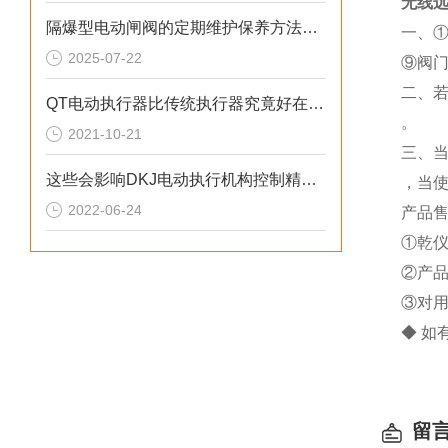
无线远
隔爆型电动闸阀的定期维护保养方法介绍
一、①
2025-07-22
⑨阀
二、
QT电动执行器比传统执行器究竟好在哪？
。
2021-10-21
三、当
这些会影响DKJ电动执行机构控制精度的原因您知道吗？
，当
2022-06-24
产品售
①乾仪
②产
③对
◆ 如
留