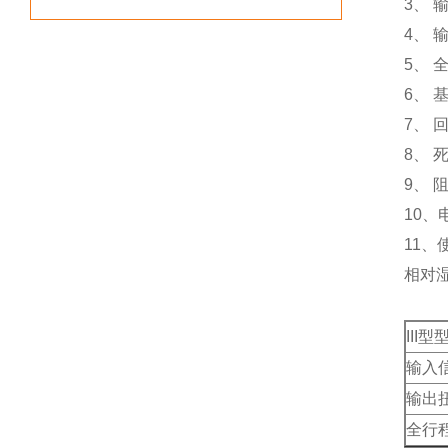
3、 
4、 
5、 
6、 
7、 
8、 
9、 
10、
11、
相对湿
III型
输入
输出
全行