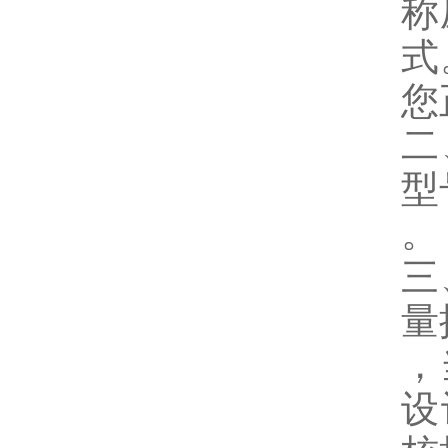
称
式
您
二
型
。
三
量
，
设