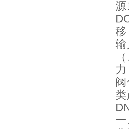
源
D
移
输
（
力
阀
类
D
一