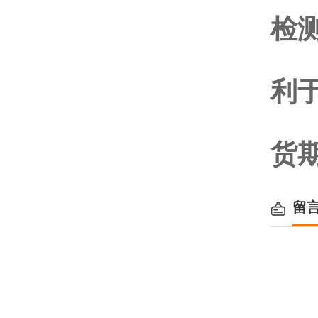
检
利
货
留