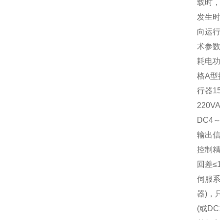
载时
发生
向运
术参数
耗电功
格A型
行器1
220
DC4～
输出信号
控制精
回差≤
伺服系
器)，
(或DC