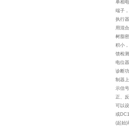
单相
端子
执行器
用混
树脂
积小，
馈检
电位器
诊断
制器
示信号
正、反
可以设
或DC
(起始