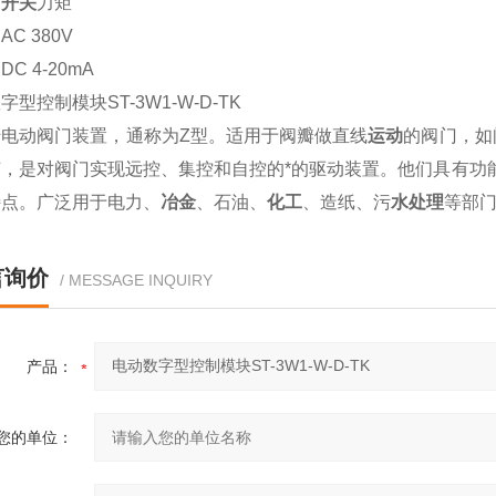
：
开关
力矩
C 380V
C 4-20mA
字型控制模块ST-3W1-W-D-TK
转电动阀门装置，通称为Z型。适用于阀瓣做直线
运动
的阀门，如
节，是对阀门实现远控、集控和自控的*的驱动装置。他们具有功
特点。广泛用于电力、
冶金
、石油、
化工
、造纸、污
水处理
等部
言询价
/ MESSAGE INQUIRY
产品：
您的单位：