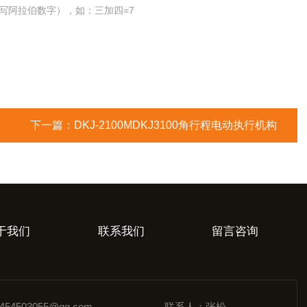
写阿拉伯数字），如：三加四=7
下一篇：
DKJ-2100MDKJ3100角行程电动执行机构
于我们
联系我们
留言咨询
54503055@qq.com
联系人：张松