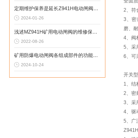
全面
定期维护保养是延长Z941H电动闸阀使用寿命关键因素
2、符
2024-01-26
3、密
磨、
浅述MZ941H矿用电动闸阀的维修保养方法
4、
2022-08-26
5、
矿用防爆电动闸阀各组成部件的功能特点介绍
6、
2024-10-24
开关型电
1、
2、
3、
4、
5、
Z94