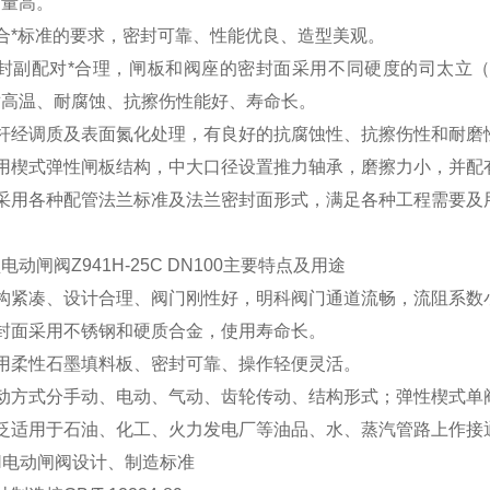
质量高。
合*标准的要求，密封可靠、性能优良、造型美观。
封副配对*合理，闸板和阀座的密封面采用不同硬度的司太立（St
耐高温、耐腐蚀、抗擦伤性能好、寿命长。
阀杆经调质及表面氮化处理，有良好的抗腐蚀性、抗擦伤性和耐磨
采用楔式弹性闸板结构，中大口径设置推力轴承，磨擦力小，并配
可采用各种配管法兰标准及法兰密封面形式，满足各种工程需要及
动闸阀Z941H-25C DN100
主要特点及用途
结构紧凑、设计合理、阀门刚性好，明科阀门通道流畅，流阻系数
密封面采用不锈钢和硬质合金，使用寿命长。
采用柔性石墨填料板、密封可靠、操作轻便灵活。
驱动方式分手动、电动、气动、齿轮传动、结构形式；弹性楔式单
广泛适用于石油、化工、火力发电厂等油品、水、蒸汽管路上作接
1H电动闸阀设计、制造标准