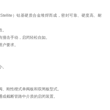
ellite）钴基硬质合金堆焊而成，密封可靠、硬度高、耐
性。
有撞击手动，启闭轻松自如。
用户要求。
小。
阀、刚性楔式单阀板和双闸板型式。
通或截断管路中介质的启闭装置。