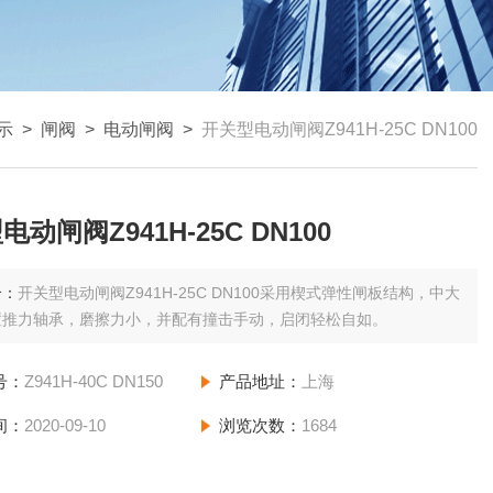
示
>
闸阀
>
电动闸阀
>
开关型电动闸阀Z941H-25C DN100
动闸阀Z941H-25C DN100
介：
开关型电动闸阀Z941H-25C DN100采用楔式弹性闸板结构，中大
置推力轴承，磨擦力小，并配有撞击手动，启闭轻松自如。
号：
Z941H-40C DN150
产品地址：
上海
间：
2020-09-10
浏览次数：
1684