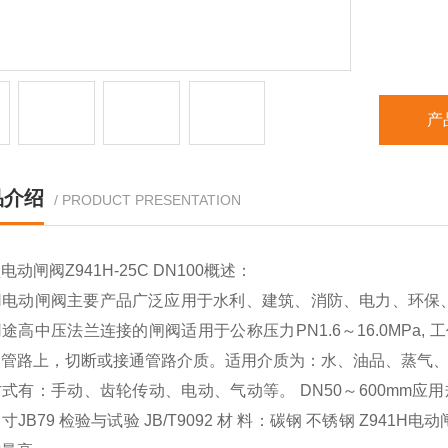
产
品介绍
/ PRODUCT PRESENTATION
动闸阀Z941H-25C DN100
概述：
41H电动闸阀主要产品广泛应用于水利、建筑、消防、电力、环
途高中压法兰连接的闸阀适用于公称压力PN1.6～16.0MPa,
的管路上，切断或接通管路介质。适用介质为：水、油品、蒸气
式有：手动、齿轮传动、电动、气动等。 DN50～600mm应用规范 
寸JB79 检验与试验 JB/T9092 材 料：碳钢 不锈钢 Z94