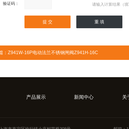
验证码：
请输入计算结果（填
篇：
Z941W-16P电动法兰不锈钢闸阀Z941H-16C
产品展示
新闻中心
关
上海市嘉定区徐行镇小庙村范桥308号
邮箱：14