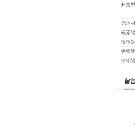
开关型电
壳体
碳素钢
铬镍钛
铬镍钼
铬钼钢(
留