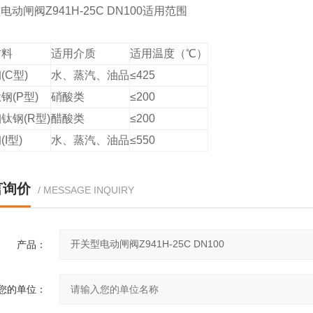
动闸阀Z941H-25C DN100
适用范围
材料
适用介质
适用温度（℃）
(C型)
水、蒸汽、油品
≤425
钢(P型)
硝酸类
≤200
钛钢(R型)
醋酸类
≤200
I型)
水、蒸汽、油品
≤550
言询价
/ MESSAGE INQUIRY
产品：
您的单位：