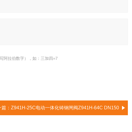
写阿拉伯数字），如：三加四=7
一篇：
Z941H-25C电动一体化铸钢闸阀Z941H-64C DN150