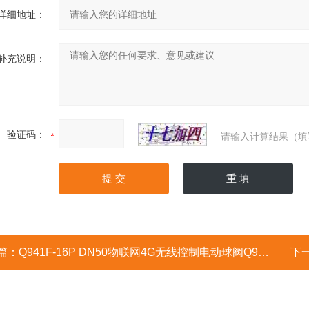
详细地址：
补充说明：
验证码：
请输入计算结果（填
篇：
Q941F-16P DN50物联网4G无线控制电动球阀Q941F-16C
下