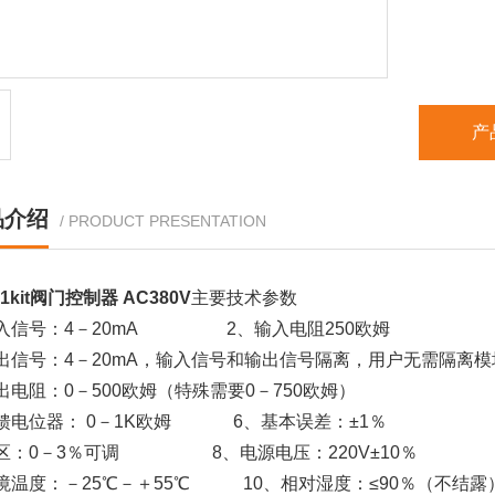
产
品介绍
/ PRODUCT PRESENTATION
1kit阀门控制器 AC380V
主要技术参数
输入信号：4－20mA 2、输入电阻250欧姆
出信号：4－20mA，输入信号和输出信号隔离，用户无需隔离模
出电阻：0－500欧姆（特殊需要0－750欧姆）
馈电位器： 0－1K欧姆 6、基本误差：±1％
死区：0－3％可调 8、电源电压：220V±10％
境温度：－25℃－＋55℃ 10、相对湿度：≤90％（不结露