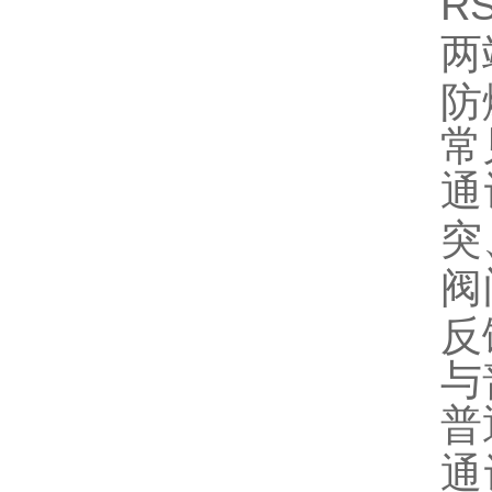
R
两
防
常
通
突
阀
反
与
普
通