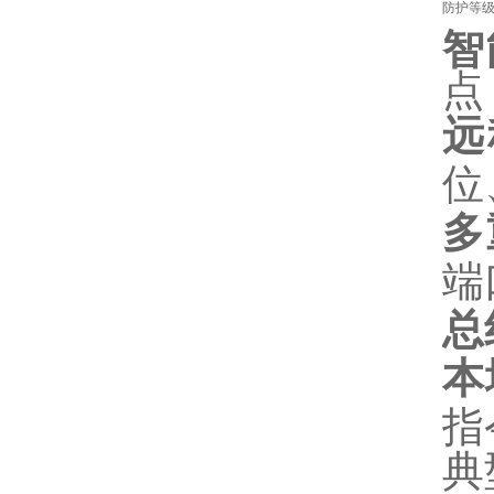
防护等
智
点
远
位
多
端
总
本
指
典