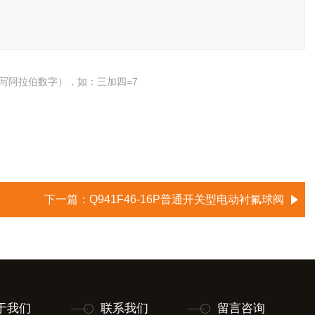
写阿拉伯数字），如：三加四=7
下一篇：
Q941F46-16P普通开关型电动衬氟球阀
于我们
联系我们
留言咨询