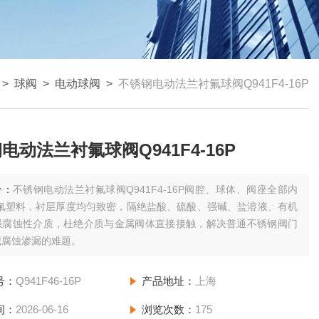
>
球阀
>
电动球阀
>
不锈钢电动法兰衬氟球阀Q941F4-16P
电动法兰衬氟球阀Q941F4-16P
介：
不锈钢电动法兰衬氟球阀Q941F4-16P阀腔、球体、阀座全部内
6 氟塑料，衬层厚度均匀致密，隔绝盐酸、硫酸、强碱、盐溶液、有机
强腐蚀性介质，杜绝介质与金属阀体直接接触，解决普通不锈钢阀门
碱腐蚀渗漏的难题。
号：
Q941F46-16P
产品地址：
上海
间：
2026-06-16
浏览次数：
175