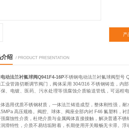
产
品介绍
/ PRODUCT PRESENTATION
电动法兰衬氟球阀Q941F4-16P
不锈钢电动法兰衬氟球阀型号 Q
工业管路切断调节阀门，阀体采用 304/316 不锈钢铸造，内
环保、电镀、医药、污水处理等强腐蚀介质输送管线，可远程
体选用优质不锈钢材质，一体法兰铸造成型，整体刚性强，耐水压
2.5MPa 高压规格。阀腔、球体、阀座全部内衬 F46 氟塑
等强腐蚀性介质，杜绝介质与金属阀体直接接触，解决普通不锈
自润滑特性，介质不易结垢附着，长期使用开关顺畅无卡滞。浮