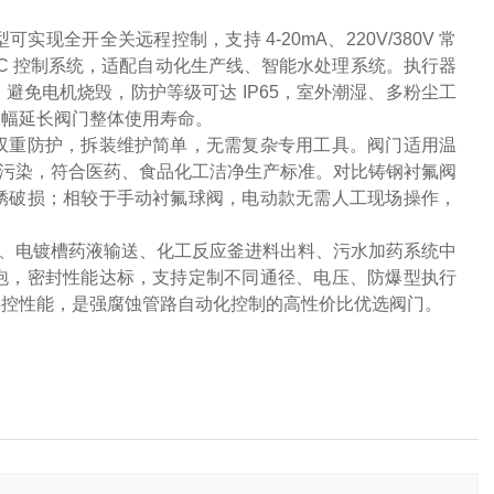
全开全关远程控制，支持 4-20mA、220V/380V 常
C 控制系统，适配自动化生产线、智能水处理系统。执行器
免电机烧毁，防护等级可达 IP65，室外潮湿、多粉尘工
大幅延长阀门整体使用寿命。
双重防护，拆装维护简单，无需复杂专用工具。阀门适用温
无介质污染，符合医药、食品化工洁净生产标准。对比铸钢衬氟阀
锈破损；相较于手动衬氟球阀，电动款无需人工现场操作，
、电镀槽药液输送、化工反应釜进料出料、污水加药系统中
泡，密封性能达标，支持定制不同通径、电压、防爆型执行
操控性能，是强腐蚀管路自动化控制的高性价比优选阀门。