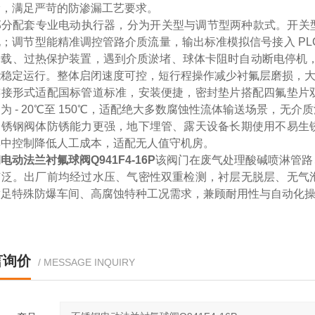
漏，满足严苛的防渗漏工艺要求。
分配套专业电动执行器，分为开关型与调节型两种款式。开关型可实现
；调节型能精准调控管路介质流量，输出标准模拟信号接入 PL
载、过热保护装置，遇到介质淤堵、球体卡阻时自动断电停机，避
能稳定运行。整体启闭速度可控，短行程操作减少衬氟层磨损，
连接形式适配国标管道标准，安装便捷，密封垫片搭配四氟垫片
为 - 20℃至 150℃，适配绝大多数腐蚀性流体输送场景，
不锈钢阀体防锈能力更强，地下埋管、露天设备长期使用不易生
集中控制降低人工成本，适配无人值守机房。
电动法兰衬氟球阀Q941F4-16P
该阀门在废气处理酸碱喷淋管路
广泛。出厂前均经过水压、气密性双重检测，衬层无脱层、无气
满足特殊防爆车间、高腐蚀特种工况需求，兼顾耐用性与自动化
言询价
/ MESSAGE INQUIRY