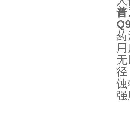
人
普
Q9
药
用
无
径
蚀
强