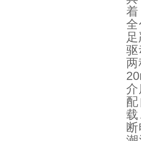
着
全
足
驱
两
2
介
配
载
断
潮