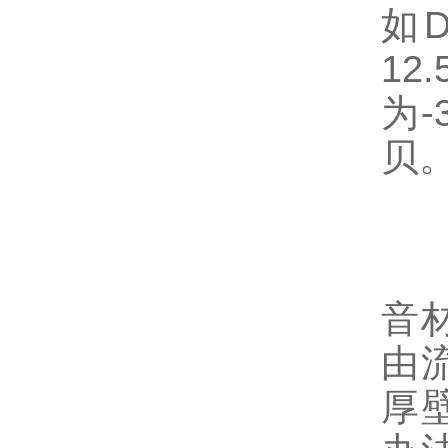
如D
12
为-
贝
4
这
音
由
厚