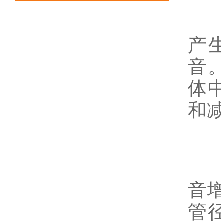
汽
产
音
体
和
3
采
音
管