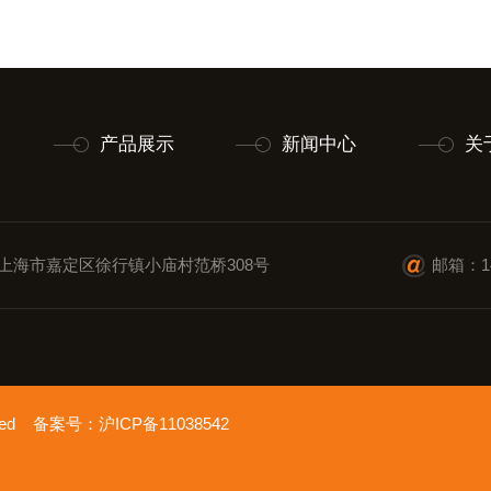
产品展示
新闻中心
关
上海市嘉定区徐行镇小庙村范桥308号
邮箱：14
erved 备案号：
沪ICP备11038542