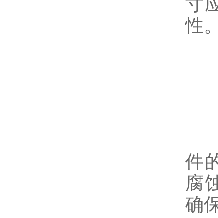
寸
性
7
保
件
腐
确