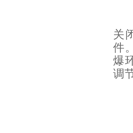
电
关
件
爆
调
4