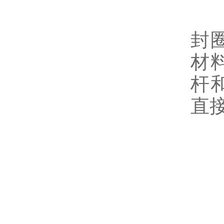
密
封
材
杆
直
5