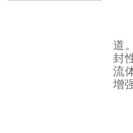
闸
道
封
流
增
3