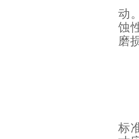
阀
动
蚀
磨
6
连
标