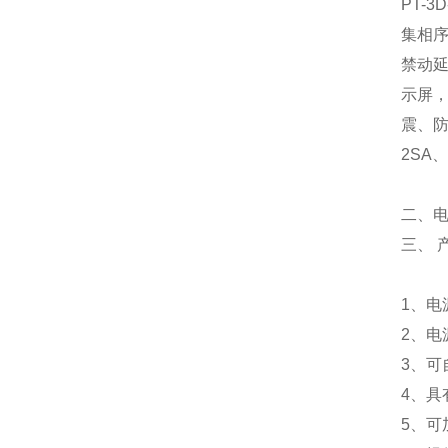
PT-3D
集相
禁动
示屏
震、
2SA
、
二、
三、 
1、电
2、电
3、
4、具
5、