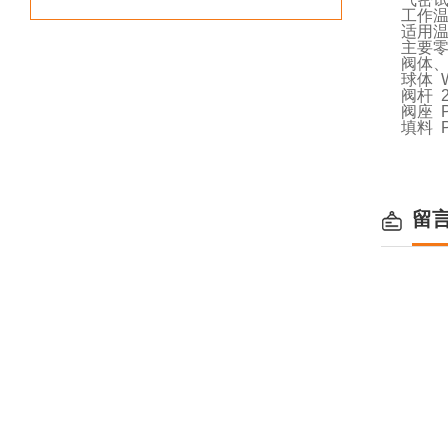
工作
适用
主要
阀体
球体
W
阀杆
2
阀座
P
填料
P
留