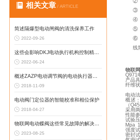
②
相关文章
/ ARTICLE
③
④
简述隔爆型电动闸阀的清洗保养工作
⑤
2022-09-26
⑥
线
这些会影响DKJ电动执行机构控制精度的原因您知道吗？
2022-06-24
物联
Q971
概述ZAZP电动调节阀的电动执行器选用
产品
纤维
2018-11-09
电动
电动阀门定位器的智能校准和相位保护
概
（
Q45
2018-04-27
采用
性能
试验
物联网电动蝶阀这些常见故障的解决方法您知道吗？
Mpa 1
强度
2023-08-25
密封
气密