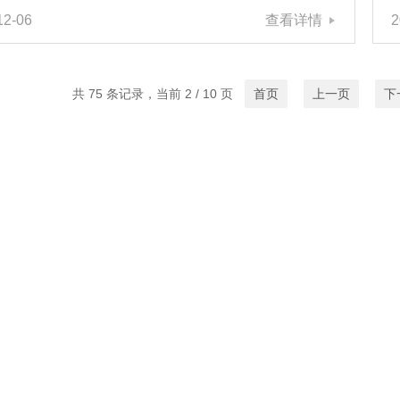
12-06
查看详情
2
的控制信号，完成对管道介质流量、压力、温度等工艺
精确调节。正确选择合适的ZJHP气动调节阀可以确
统的正常运行并提高效率。在进行选购时，需要考虑以
键因素：1、工作环境条件：要考虑工作环境的特点，
共 75 条记录，当前 2 / 10 页
首页
上一页
下
温度、压力、介质等因素。不同的工作环境可能需要不
质和型号的阀门来确保其正常运行和长久耐用。2、流
...