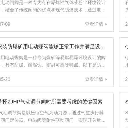
型电动闸阀是一种专为存在爆炸性气体或粉尘环境设计
据介质特性（如腐蚀性、温度）选型。主流结构...
门，结合了传统闸阀的优点和现代防爆技术，通过电动
机构驱动闸板升降，实现管道中介质的开启或关闭。其
07-09
查看详情
2
结构能够在电气部分发生故障产生火花时，阻止火焰向
播，从而避免引起周围环境中的可燃气体或粉尘爆炸。
原理如下：1、电动执行器隔爆型电动闸阀配备有专门
正确安装防爆矿用电动蝶阀能够正常工作并满足设计要求
的电动执行器，可以通过远程控制系统或者现场手动操
驱动阀门开关。执行器内部集成了高性能电机和减速机
矿用电动蝶阀是一种专为煤矿等易燃易爆环境设计的阀
可以精确地控制闸板的位置。2、隔爆壳体该阀门显著
备，具有防爆、耐腐蚀、密封可靠等特点。以下是防爆
在于其...
电动蝶阀的详细使用方法：一、安装前准备检查设备：
05-20
查看详情
2
装前，需仔细检查防爆矿用电动蝶阀的规格、型号是否
道系统的设计要求相符，包括公称通径、公称压力、适
度等参数。同时，核对零部件是否齐全，有无损坏或变
选择ZJHP气动调节阀时所需要考虑的关键因素
特别是蝶板、密封圈、阀杆、电动执行器等关键部件。
工具：准备好安装所需的工具，如扳手、螺丝刀、垫
P气动调节阀是以压缩空气为动力源，通过气缸执行器
密封材料等。清理现场：清理管道安装现场，确保管道
助阀门定位器、电磁阀等附件驱动阀门，实现开关量或
连接部位...
式调节的自动化控制仪表。它能够接收工业自动化控制