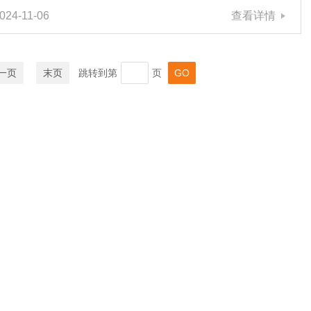
024-11-06
查看详情
（如4~20mA电流信号），通过内置电机启动并带动减速装
置旋转，实现对阀门或其他角位移设备的准确控制。为了确
保SKJ角行程电动执行机构长期稳定运行和延长使用寿命，
定期维护保养至关重要。下面将介绍详细的定期维护保养方
一页
末页
跳转到第
页
法：1、定期清洁。在清洁过程中，应该注意清除积聚在其
表面和内部的灰尘、油污等杂质，避免对正常运行产生影
响。使用...