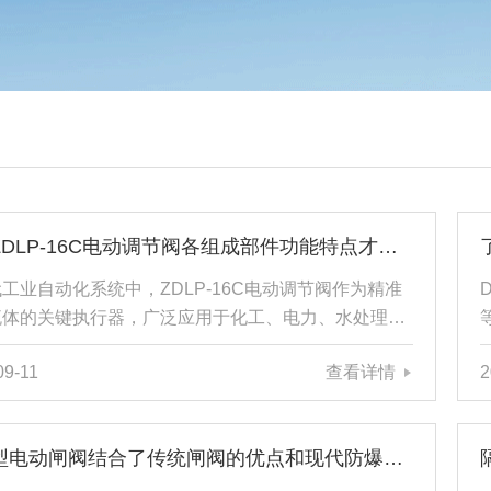
了解ZDLP-16C电动调节阀各组成部件功能特点才能更好的使用它
工业自动化系统中，ZDLP-16C电动调节阀作为精准
流体的关键执行器，广泛应用于化工、电力、水处理、
调等领域。它通过接收4-20mA或数字信号，自动调
09-11
查看详情
2
门开度，实现对流量、压力、温度、液位等工艺参数的
制。ZDLP-16C电动调节阀的调控性能，源于多个精
件的协同运作，共同构建了一个智能、可靠、高效的流
隔爆型电动闸阀结合了传统闸阀的优点和现代防爆技术
理单元。1、阀体阀体是主体结构，直接承受管道压力
质腐蚀。常见材质为铸钢、不锈钢、球墨铸铁或特殊合