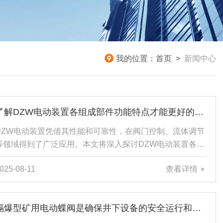
我的位置：
首页
>
新闻中心
了解DZW电动装置各组成部件功能特点才能更好的使用它
DZW电动装置凭借其性能和可靠性，在阀门控制、流体调节
等领域得到了广泛应用。本文将深入探讨DZW电动装置各组
成部件的功能特点，帮助您更好地理解其工作原理。一、电
025-08-11
查看详情
机驱动单元1、高效动力源电机是动力来源，通常采用三相
异步电机或直流无刷电机。这些电机具有高效率、低噪音的
特点，并能在较宽的速度范围内提供稳定的扭矩输出。2、
隔爆型矿用电动蝶阀是确保井下设备的安全运行和人员的生命安全的重要产品
过载保护内置热敏电阻或其他形式的过载保护装置，能够在
电机过热时自动断电，防止因过载导致的损坏，延长使用寿