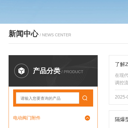
新闻中心
/ NEWS CENTER
产品分类
/ PRODUCT
在现代
调控
暖通空
2025-
节阀
精确控
密部
电动阀门附件
体管
与介