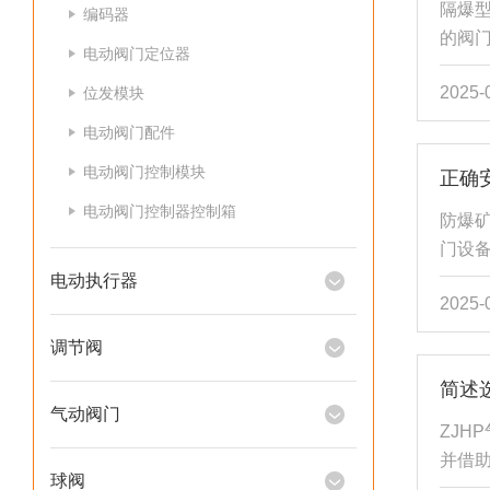
隔爆
编码器
金，根
的阀
电动阀门定位器
执行
2025-
位发模块
隔爆
外传
电动阀门配件
工作
电动阀门控制模块
设计
作来
电动阀门控制器控制箱
防爆
构，
门设
的特点
矿用
电动执行器
2025-
在安
与管
调节阀
用温
简述
形，
气动阀门
准备
ZJH
片、
并借
两端的
球阀
比例