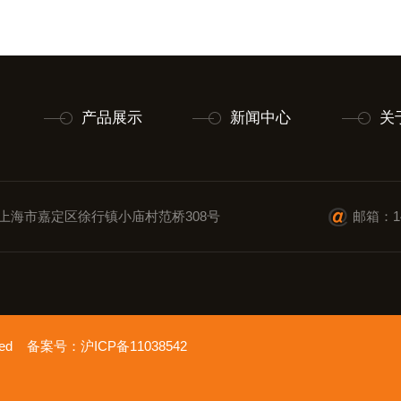
产品展示
新闻中心
关
上海市嘉定区徐行镇小庙村范桥308号
邮箱：14
erved 备案号：
沪ICP备11038542