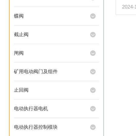
2024-
系统
参数的
蝶阀
保系
下关
截止阀
包括
同材
闸阀
量要求：
矿用电动阀门及组件
止回阀
电动执行器电机
电动执行器控制模块