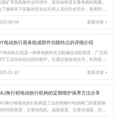
在煤矿等高风险作业环境中，安全始终是主要考虑的因素。
命。二、减速传动机构1、精确传动减速机通过齿轮组或多
为了确保井下设备的安全运行和人员的生命安全，各类防爆
级蜗轮蜗...
设备的应用显得尤为重要。隔爆型矿用电动蝶阀作为一种专
025-06-04
查看详情
门设计用于易燃易爆环境的阀门产品，在矿山通风、排水及
气体输送系统中发挥着重要的作用。本文将详细介绍隔爆型
矿用电动蝶阀的特点、应用场景及其对矿山安全的重要性。
QT电动执行器各组成部件功能特点的详细介绍
一、结构特点与工作原理隔爆型矿用电动蝶阀采用了特殊的
隔爆设计，能够在存在爆炸性气体或粉尘的危险场所正常工
QT电动执行器是一种将电能转化为机械运动的装置，广泛应
作。其主要组成部分包括阀体、阀板、电动执行机构以及隔
用于工业自动化过程控制中。它通过接收电信号，利用电动
爆外壳。阀体...
机驱动，实现对阀门、泵、门窗等设备的远程控制和调节，
025-01-10
查看详情
具有能源取用方便、信号传输速度快、便于集中控制、灵敏
度和精度高等优点。以下是关于QT电动执行器各组成部件功
能特点的详细介绍，希望能够帮助到您。1、电机：电机是
SKJ角行程电动执行机构的定期维护保养方法分享
核心组件，主要负责将电能转换为机械能，驱动运动。电机
的功率大小直接影响到执行器的扭矩和速度，不同的应用场
SKJ角行程电动执行机构是工业控制阀中电动阀门的重要驱
景需要选择适合的电机功率。2、减速机：减速机通常与电
动和控制装置，主要由电机、减速装置、位置传感器、控制
机相连接...
单元及机械传动机构组成，接收来自上位系统的控制信号